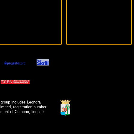
 group includes Leondra
mited, registration number
ment of Curacao, license