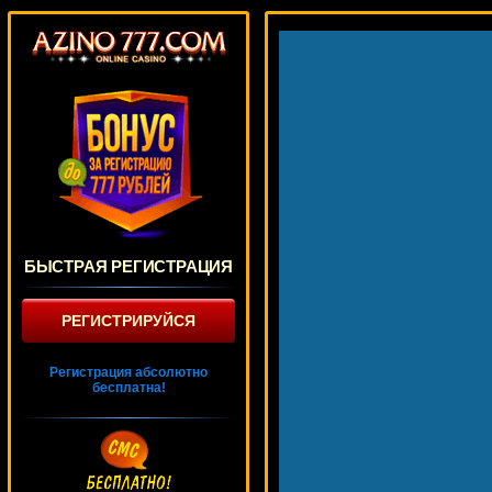
БЫСТРАЯ РЕГИСТРАЦИЯ
РЕГИСТРИРУЙСЯ
Регистрация абсолютно
бесплатна!