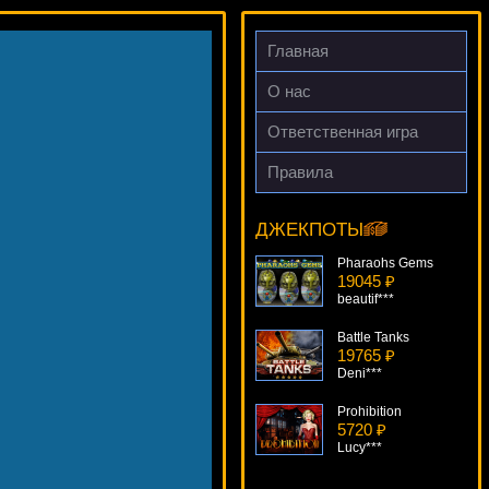
Главная
О нас
Ответственная игра
Правила
Jackpot Jamba
12054 ₽
tank***
ДЖЕКПОТЫ
Pharaohs Gems
19045 ₽
beautif***
Battle Tanks
19765 ₽
Deni***
Prohibition
5720 ₽
Lucy***
Mystique Grove