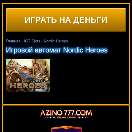
ИГРАТЬ НА ДЕНЬГИ
Главная
»
IGT Slots
»
Nordic Heroes
Игровой автомат Nordic Heroes