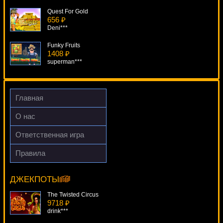
Quest For Gold
656 ₽
Deni***
Funky Fruits
1408 ₽
superman***
Wild Rescue
1994 ₽
blogolet***
Главная
Garden Of Riches
О нас
4940 ₽
Egoistik***
Ответственная игра
Crazy Monkey 2
Правила
3962 ₽
Global Traveler
DenisVS***
18199 ₽
loto***
ДЖЕКПОТЫ
The Twisted Circus
9718 ₽
drink***