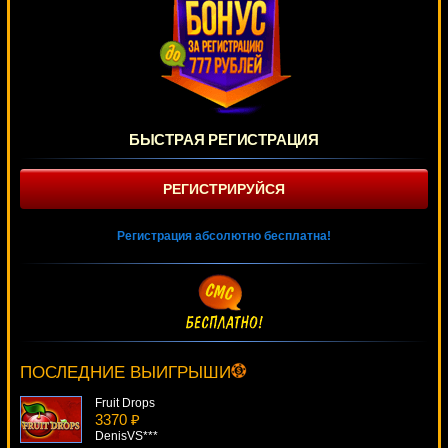
БЫСТРАЯ РЕГИСТРАЦИЯ
РЕГИСТРИРУЙСЯ
Регистрация абсолютно бесплатна!
Magic Portals
4699 ₽
lucky***
ПОСЛЕДНИЕ ВЫИГРЫШИ
Fruit Drops
3370 ₽
DenisVS***