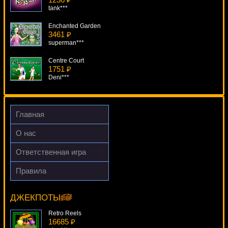
tank***
Enchanted Garden
3461 ₽
superman***
Centre Court
1751 ₽
Deni***
Goldify
1610 ₽
beautif***
Главная
Sea Sirens
О нас
1576 ₽
alex***
Ответственная игра
Asian Beauty
Правила
3311 ₽
Jack Hammer 2
SmileLow***
14191 ₽
Gamer***
ДЖЕКПОТЫ
Retro Reels
16685 ₽