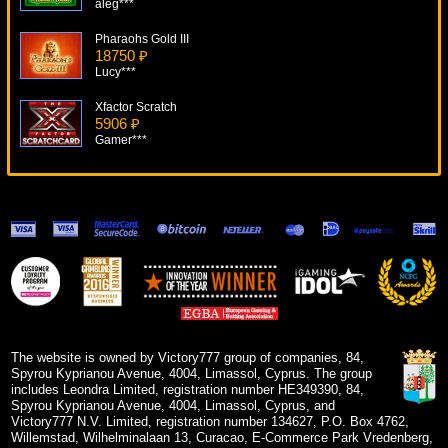
aleg***
Pharaohs Gold III
18750 ₽
Lucy***
Xfactor Scratch
5906 ₽
Gamer***
Golden Cobras Deluxe
16774 ₽
beautif***
Spinderella
16781 ₽
Deni***
Cowboys & Aliens
10039 ₽
aleg***
The website is owned by Victory777 group of companies, 84,
Spyrou Kyprianou Avenue, 4004, Limassol, Cyprus. The group
includes Leondra Limited, registration number HE349390, 84,
Spyrou Kyprianou Avenue, 4004, Limassol, Cyprus, and
Victory777 N.V. Limited, registration number 134627, P.O. Box 4762,
Willemstad, Wilhelminalaan 13, Curacao, E-Commerce Park Vredenberg,