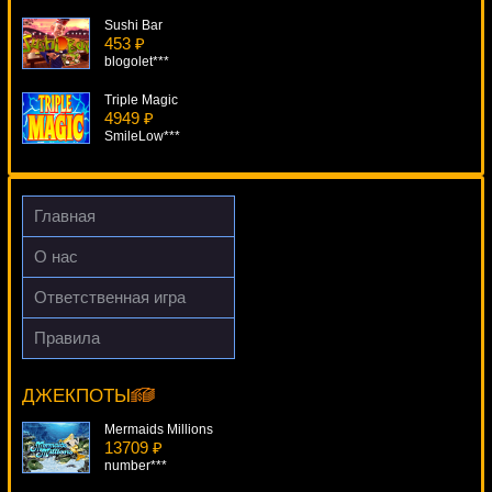
Sushi Bar
453 ₽
blogolet***
Triple Magic
4949 ₽
SmileLow***
Surf Safari
3440 ₽
ivan-lev***
Главная
Silver Bullet
О нас
4696 ₽
alex***
Ответственная игра
Pharaohs Gems
Правила
1081 ₽
Winning Wizards
verkhovod***
10602 ₽
sgvwood***
ДЖЕКПОТЫ
Mermaids Millions
13709 ₽
number***