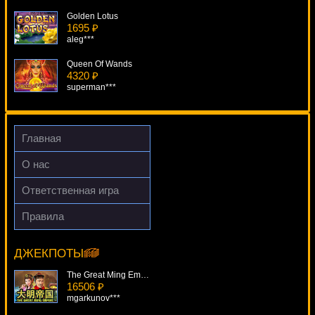
Golden Lotus
1695 ₽
aleg***
Queen Of Wands
4320 ₽
superman***
The Riches Of Don Quixote
2954 ₽
Lucy***
Главная
Balloonies
О нас
3815 ₽
SmileLow***
Ответственная игра
Bratki
Правила
4499 ₽
Dragon's Wild Fire
loto***
9387 ₽
aleg***
ДЖЕКПОТЫ
The Great Ming Empire
16506 ₽
mgarkunov***