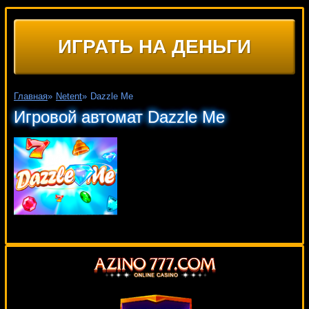
ИГРАТЬ НА ДЕНЬГИ
Главная
»
Netent
»
Dazzle Me
Игровой автомат Dazzle Me