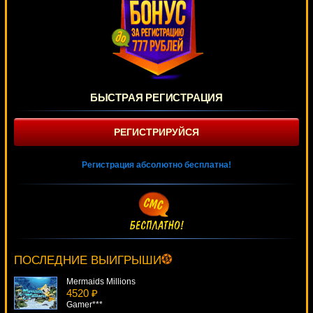
БЫСТРАЯ РЕГИСТРАЦИЯ
РЕГИСТРИРУЙСЯ
Регистрация абсолютно бесплатна!
Hellboy
347 ₽
drink***
ПОСЛЕДНИЕ ВЫИГРЫШИ
Mermaids Millions
4520 ₽
Gamer***