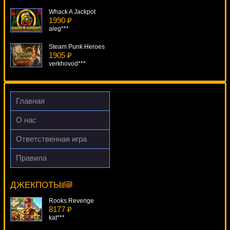
Whack A Jackpot
1990 ₽
aleg***
Steam Punk Heroes
1905 ₽
verkhovod***
Paydirt
2057 ₽
sgvwood***
Главная
Royal Treasures
О нас
4312 ₽
Egoistik***
Ответственная игра
Diamond Dreams
Правила
3239 ₽
Pharaoh's Fortune
superman***
19165 ₽
SmileLow***
ДЖЕКПОТЫ
Rooks Revenge
8177 ₽
kat***