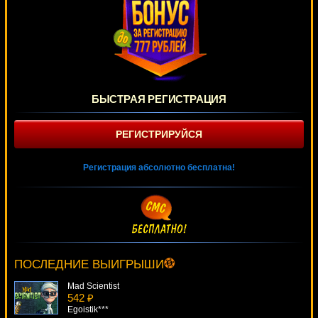
БЫСТРАЯ РЕГИСТРАЦИЯ
РЕГИСТРИРУЙСЯ
Регистрация абсолютно бесплатна!
Age Of Discovery
4372 ₽
loto***
ПОСЛЕДНИЕ ВЫИГРЫШИ
Mad Scientist
542 ₽
Egoistik***