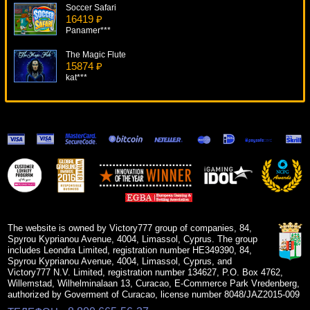
Soccer Safari
16419 ₽
Panamer***
The Magic Flute
15874 ₽
kat***
Fruit Cocktail
8426 ₽
beautif***
Witches Wealth
19092 ₽
blogolet***
Zhao Cai Jin Bao
9898 ₽
blogolet***
The website is owned by Victory777 group of companies, 84,
Spyrou Kyprianou Avenue, 4004, Limassol, Cyprus. The group
includes Leondra Limited, registration number HE349390, 84,
Spyrou Kyprianou Avenue, 4004, Limassol, Cyprus, and
Victory777 N.V. Limited, registration number 134627, P.O. Box 4762,
Willemstad, Wilhelminalaan 13, Curacao, E-Commerce Park Vredenberg,
authorized by Goverment of Curacao, license number 8048/JAZ2015-009