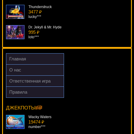
Thunderstruck
3477 ₽
lucky***
Dr. Jekyll & Mr. Hyde
995 ₽
loto***
Mega King
3891 ₽
Root77***
Главная
Double Exposure Blackjack Pro Series
О нас
703 ₽
tank***
Ответственная игра
Reel Outlaws
Правила
1161 ₽
Treasures Of Tombs
kat***
9876 ₽
loto***
ДЖЕКПОТЫ
Wacky Waters
19474 ₽
number***