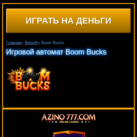
ИГРАТЬ НА ДЕНЬГИ
Главная
»
Betsoft
»
Boom Bucks
Игровой автомат Boom Bucks