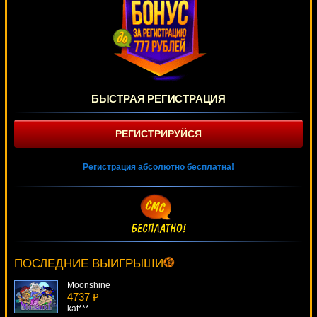
БЫСТРАЯ РЕГИСТРАЦИЯ
РЕГИСТРИРУЙСЯ
Регистрация абсолютно бесплатна!
Ugga Bugga
4641 ₽
SmileLow***
ПОСЛЕДНИЕ ВЫИГРЫШИ
Moonshine
4737 ₽
kat***